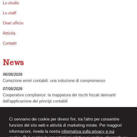
Lo studio
Lo staff
Orari ufficio
Attività
Contatti
News
06/08/2026
Correzione errori contabili: una soluzione di compromesso
07/08/2026
Cooperative compliance: la mappatura dei rischi fiscali derivanti
dall'applicazione dei principi contabili
07/08/2026
TFR alla previdenza complementare: guida alla compilazione del
Ci serviamo dei cookie per diversi fini, tra l'altro per consentire
modello TFR3
funzioni del sito web e attività di marketing mirate. Per maggiori
informazioni, riveda la nostra
informativa sulla privacy e sui