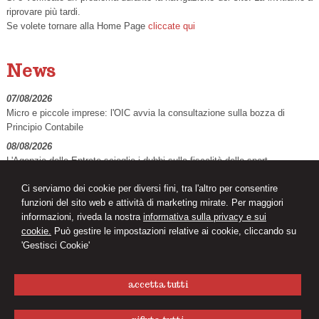
riprovare più tardi.
Se volete tornare alla Home Page
cliccate qui
News
07/08/2026
Micro e piccole imprese: l'OIC avvia la consultazione sulla bozza di
Principio Contabile
08/08/2026
L'Agenzia delle Entrate scioglie i dubbi sulla fiscalità dello sport
08/08/2026
Ci serviamo dei cookie per diversi fini, tra l'altro per consentire
Decreto PA: tutte le novità in Gazzetta Ufficiale
funzioni del sito web e attività di marketing mirate. Per maggiori
informazioni, riveda la nostra
informativa sulla privacy e sui
cookie.
Può gestire le impostazioni relative ai cookie, cliccando su
'Gestisci Cookie'
accetta tutti
S G
studio commercialista Giglia